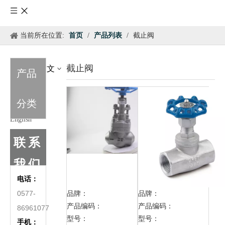
当前所在位置:
首页
/
产品列表
/
截止阀
截止阀
简体中文
产品
Pусский
锻
分类
件
高
English
压
截
联系
止
阀
我们
电话：
0577-
品牌：
品牌：
产品编码：
产品编码：
86961077
型号：
型号：
手机：