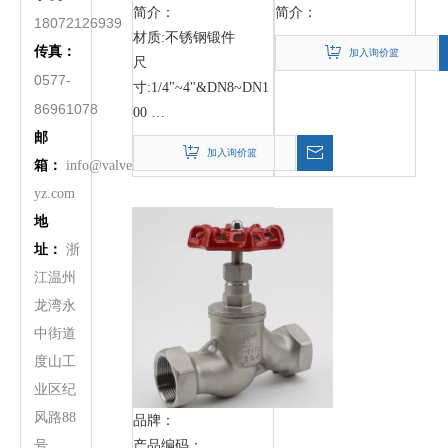
简介：
简介：
18072126939
材质:不锈钢锻件
传真：
加入询价篮
尺
0577-
寸:1/4"~4"&DN8~DN1
86961078
00
邮
工作压力:320Pa
加入询价篮
温度范围: -20°℃ ~
箱
：
info@valve-
232°℃~ 350°C
yz.com
适当的媒体: 水，油，
地
不
气体等其他腐蚀性液体
锈
址：
浙
密封材料:PTFE，
钢
江温州
S
RPTFE， PPL等
型
龙湾永
截
中街道
止
度山工
阀
业区纪
风路88
品牌：
号
产品编码：