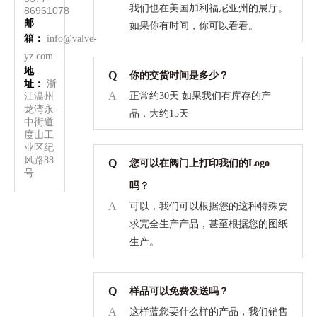
我们也在美国加利福尼亚州的展厅。
86961078
邮
如果你有时间，你可以看看。
箱
：
info@valve-
yz.com
地
Q
你的交货时间是多少？
址：
浙
A
正常约30天 如果我们有库存的产
江温州
龙湾永
品，大约15天
中街道
度山工
业区纪
风路88
Q
您可以在阀门上打印我们的Logo
号
吗？
A
可以，我们可以根据您的这种特殊要
求完全生产产品，甚至根据您的图纸
生产。
Q
样品可以免费发送吗？
A
这样蓝您要什么样的产品，我们销售